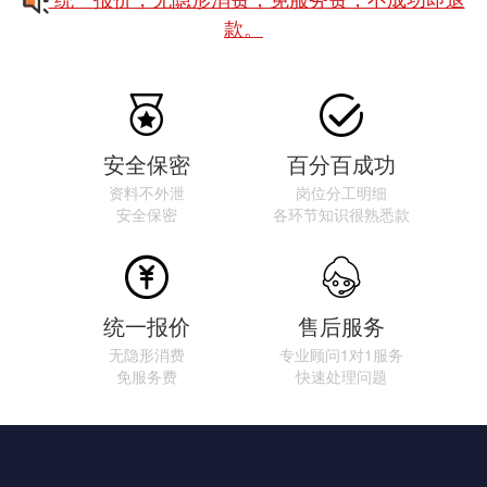
款。


安全保密
百分百成功
资料不外泄
岗位分工明细
安全保密
各环节知识很熟悉款


统一报价
售后服务
无隐形消费
专业顾问1对1服务
免服务费
快速处理问题