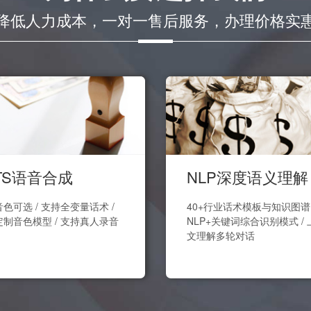
降低人力成本，一对一售后服务，办理价格实
TS语音合成
NLP深度语义理解
色可选 / 支持全变量话术 /
40+行业话术模板与知识图谱 
定制音色模型 / 支持真人录音
NLP+关键词综合识别模式 / 
文理解多轮对话