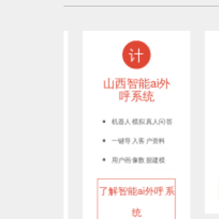
注
计
能外呼
山西智能ai外
山
器人
呼系统
机器人模拟真人问答
一键导入客户资料
作
用户画像数据建模
外呼机
了解智能ai外呼系
了
人
统