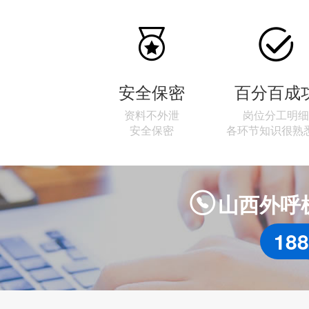


安全保密
百分百成
资料不外泄
岗位分工明细
安全保密
各环节知识很熟
山西外呼

188