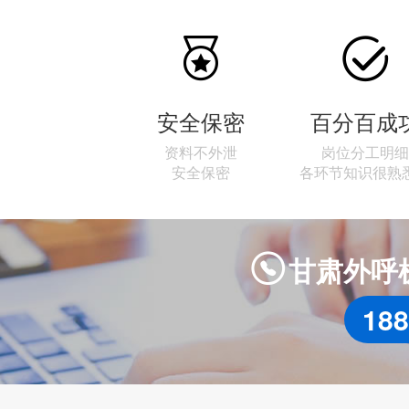


安全保密
百分百成
资料不外泄
岗位分工明细
安全保密
各环节知识很熟
甘肃外呼

188