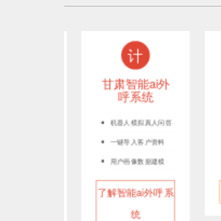
注
计
能外呼
甘肃智能ai外
甘
器人
呼系统
机器人模拟真人问答
一键导入客户资料
作
用户画像数据建模
能外呼机
了解智能ai外呼系
了
人
统