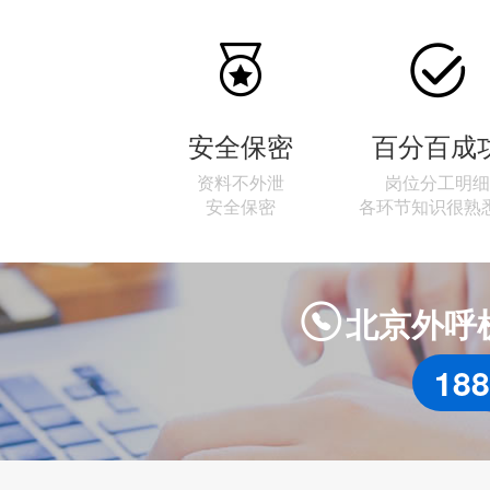


安全保密
百分百成
资料不外泄
岗位分工明细
安全保密
各环节知识很熟
北京外呼

188