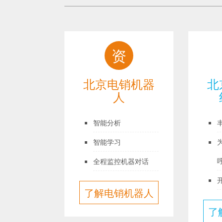
计
资
ai外
北京电销机器
北
系统
人
拟真人问答
智能分析
客户资料
智能学习
数据建模
全程监控机器对话
i外呼系
了解电销机器人
了