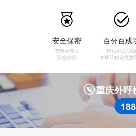


安全保密
百分百成
资料不外泄
岗位分工明细
安全保密
各环节知识很熟
重庆外呼

188