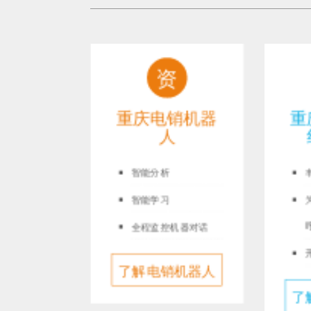
计
资
ai外
重庆电销机器
重
系统
人
拟真人问答
智能分析
客户资料
智能学习
数据建模
全程监控机器对话
i外呼系
了解电销机器人
了