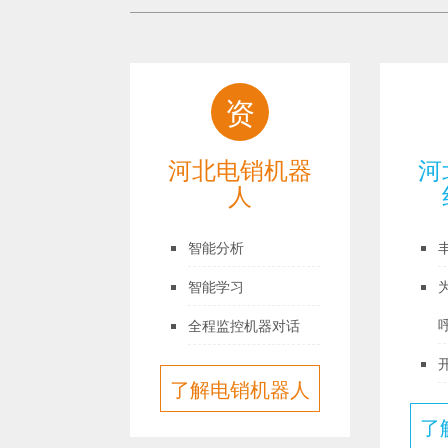
计
资
智能ai外
河北电销机器
呼系统
人
人模拟真人问答
智能分析
导入客户资料
智能学习
画像数据建模
全程监控机器对话
能ai外呼系
了解电销机器人
统