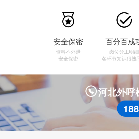


安全保密
百分百成
资料不外泄
岗位分工明细
安全保密
各环节知识很熟
河北外呼

188